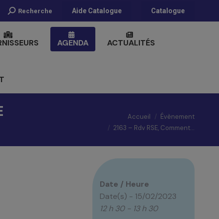
Recherche
Aide Catalogue
Catalogue
Recherche
:
RNISSEURS
AGENDA
ACTUALITÉS
T
E
Vous êtes ici :
Accueil
Évènement
2163 – Rdv RSE, Comment…
Date / Heure
Date(s) - 15/02/2023
12 h 30 - 13 h 30