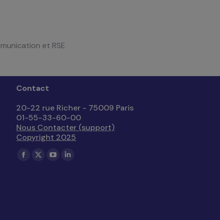
ommunication et RSE
Contact
20-22 rue Richer - 75009 Paris
01-55-33-60-00
Nous Contacter (support)
Copyright 2025
Trouvez nous sur :
La
La
La
La
page
page
page
page
Facebook
X
YouTube
LinkedIn
s'ouvre
s'ouvre
s'ouvre
s'ouvre
dans
dans
dans
dans