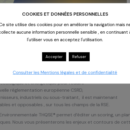
COOKIES ET DONNÉES PERSONNELLES
Ce site utilise des cookies pour en améliorer la navigation mais n
collecte aucune information personnelle sensible , en continuant 
l'utiliser vous en acceptez l'utilisation.
Accepter
Refuser
Consulter les Mentions légales et de confidentialité
sation »
 écologique et énergétique pour réduire
ouvelle réglementation européenne CSRD,
rnisseurs, industriels ou sous-traitant, il est maintenant
fiables et opposables , sur tous les champs de la RSE.
 Environnementale THQSE® permet d’éditer un scoring, un pla
iques. Nous vous présenterons les enjeux et contours de cet