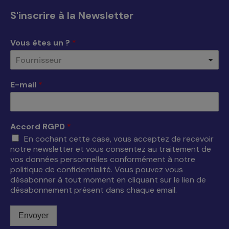
s'ouvre
s'ouvre
s'ouvre
s'ouvre
S'inscrire à la Newsletter
dans
dans
dans
dans
une
une
une
une
Vous êtes un ?
*
nouvelle
nouvelle
nouvelle
nouvelle
Fournisseur
fenêtre
fenêtre
fenêtre
fenêtre
E-mail
*
Accord RGPD
*
En cochant cette case, vous acceptez de recevoir
notre newsletter et vous consentez au traitement de
vos données personnelles conformément à notre
politique de confidentialité. Vous pouvez vous
désabonner à tout moment en cliquant sur le lien de
désabonnement présent dans chaque email.
Envoyer