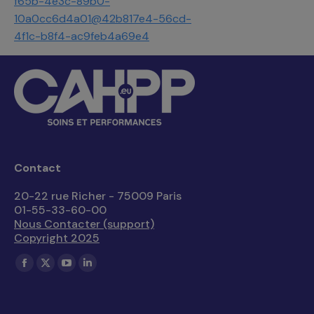
f65b-4e3c-89b0-
10a0cc6d4a01@42b817e4-56cd-
4f1c-b8f4-ac9feb4a69e4
Contact
20-22 rue Richer - 75009 Paris
01-55-33-60-00
Nous Contacter (support)
Copyright 2025
Trouvez nous sur :
La
La
La
La
page
page
page
page
Facebook
X
YouTube
LinkedIn