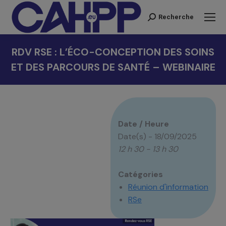
Recherche
Recherche
:
RDV RSE : L’ÉCO-CONCEPTION DES SOINS
ET DES PARCOURS DE SANTÉ – WEBINAIRE
Vous êtes ici :
Date / Heure
Date(s) - 18/09/2025
12 h 30 - 13 h 30
Catégories
Réunion d'information
RSe