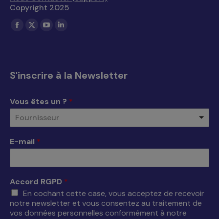
Copyright 2025
Trouvez nous sur :
La
La
La
La
page
page
page
page
Facebook
X
YouTube
LinkedIn
s'ouvre
s'ouvre
s'ouvre
s'ouvre
S'inscrire à la Newsletter
dans
dans
dans
dans
une
une
une
une
Vous êtes un ?
*
nouvelle
nouvelle
nouvelle
nouvelle
Fournisseur
fenêtre
fenêtre
fenêtre
fenêtre
E-mail
*
Accord RGPD
*
En cochant cette case, vous acceptez de recevoir
notre newsletter et vous consentez au traitement de
vos données personnelles conformément à notre