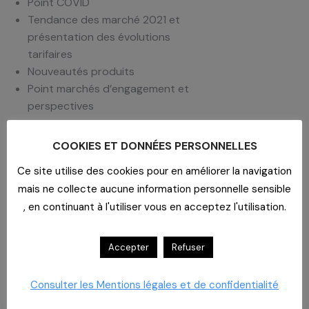
Point COVID
Tendance des marché 2021 et
présentation des évolutions
tarifaires
Nouveautés produits
Point marchés d’engagement et
perspectives
Session réservée aux
COOKIES ET DONNÉES PERSONNELLES
établissements de la Réunion
Intervenants
Ce site utilise des cookies pour en améliorer la navigation
mais ne collecte aucune information personnelle sensible
Equipe Dispositifs médicaux CAHPP,
, en continuant à l'utiliser vous en acceptez l'utilisation.
Anne DESAINT, Pharmacien, Laurence
BARSOTTINI, Directrice des soins
Infirmiers et Gestion des risques,
Accepter
Refuser
Jean-Paul DROUHIN, Pharmacien
Consulter les Mentions légales et de confidentialité
Etablissements concernés
: MCO