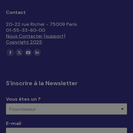
Contact
20-22 rue Richer - 75009 Paris
01-55-33-60-00
Nous Contacter (support)
Copyright 2025
Trouvez nous sur :
La
La
La
La
page
page
page
page
Facebook
X
YouTube
LinkedIn
s'ouvre
s'ouvre
s'ouvre
s'ouvre
S'inscrire à la Newsletter
dans
dans
dans
dans
une
une
une
une
Vous êtes un ?
*
nouvelle
nouvelle
nouvelle
nouvelle
Fournisseur
fenêtre
fenêtre
fenêtre
fenêtre
E-mail
*