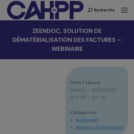
Recherche
Recherche
:
ZEENDOC, SOLUTION DE
DÉMATÉRIALISATION DES FACTURES –
WEBINAIRE
Vous êtes ici :
Date / Heure
Date(s) - 10/10/2023
10 h 30 - 12 h 30
Catégories
économat
Réunion d'information