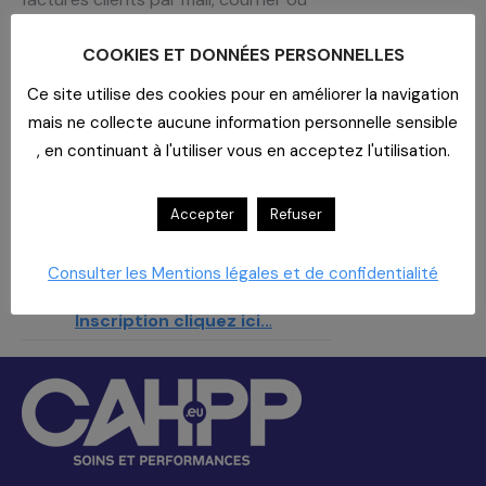
directement sur Chorus pro,
COOKIES ET DONNÉES PERSONNELLES
Gestion de vos contrats commerciaux
et validation de vos clients grâce à la
Ce site utilise des cookies pour en améliorer la navigation
signature électronique,
mais ne collecte aucune information personnelle sensible
, en continuant à l'utiliser vous en acceptez l'utilisation.
Dématérialisation et envois de vos
bulletins de salaires électroniques,
Accepter
Refuser
Recherche facile de vos documents …
En savoir plus
Consulter les Mentions légales et de confidentialité
Inscription par mail
Inscription cliquez ici..
.