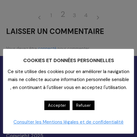
2
1
3
4
LAISSER UN COMMENTAIRE
Vous devez être
connecté
pour commenter.
COOKIES ET DONNÉES PERSONNELLES
Ce site utilise des cookies pour en améliorer la navigation
mais ne collecte aucune information personnelle sensible
, en continuant à l'utiliser vous en acceptez l'utilisation.
Contact
Accepter
Refuser
20-22 rue Richer - 75009 Paris
Consulter les Mentions légales et de confidentialité
01-55-33-60-00
Nous Contacter (support)
Copyright 2025