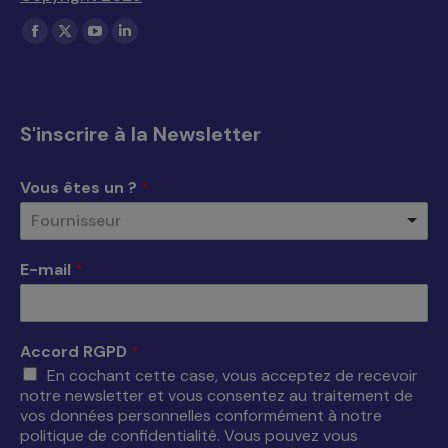
Trouvez nous sur :
La
La
La
La
page
page
page
page
Facebook
X
YouTube
LinkedIn
s'ouvre
s'ouvre
s'ouvre
s'ouvre
S'inscrire à la Newsletter
dans
dans
dans
dans
une
une
une
une
Vous êtes un ?
*
nouvelle
nouvelle
nouvelle
nouvelle
Fournisseur
fenêtre
fenêtre
fenêtre
fenêtre
E-mail
*
Accord RGPD
*
En cochant cette case, vous acceptez de recevoir
notre newsletter et vous consentez au traitement de
vos données personnelles conformément à notre
politique de confidentialité. Vous pouvez vous