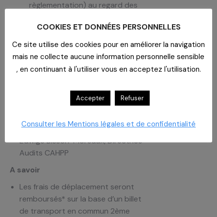
règlementation) au regard des
pratiques
COOKIES ET DONNÉES PERSONNELLES
Audit bloc opératoire
(Organisation, management,
Ce site utilise des cookies pour en améliorer la navigation
programmation, efficience..)
mais ne collecte aucune information personnelle sensible
15h30/16h00
, en continuant à l'utiliser vous en acceptez l'utilisation.
Temps d’échanges
intervenants/participants.
Accepter
Refuser
Intervenantes
Consulter les Mentions légales et de confidentialité
Séverine Boichot, Federis Santé
Edwige Bisson-Moreaux, Directrice
Audits CAHPP
A savoir
Les frais de déplacement seront
remboursés* sur la base d’un billet
de transport en commun 2ème