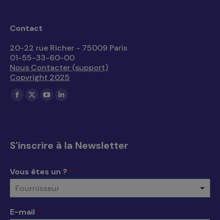
Contact
20-22 rue Richer - 75009 Paris
01-55-33-60-00
Nous Contacter (support)
Copyright 2025
Trouvez nous sur :
La
La
La
La
page
page
page
page
Facebook
X
YouTube
LinkedIn
s'ouvre
s'ouvre
s'ouvre
s'ouvre
S'inscrire à la Newsletter
dans
dans
dans
dans
une
une
une
une
Vous êtes un ?
*
nouvelle
nouvelle
nouvelle
nouvelle
Fournisseur
fenêtre
fenêtre
fenêtre
fenêtre
E-mail
*