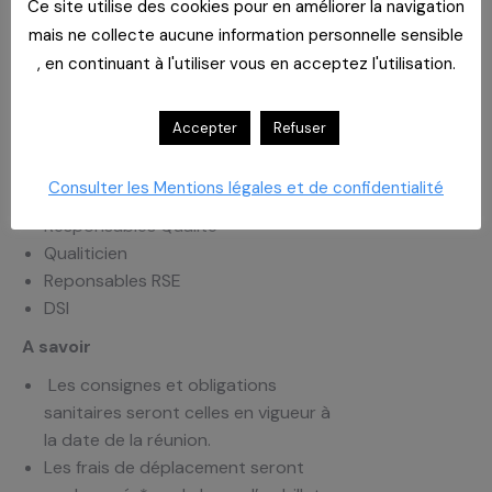
Ce site utilise des cookies pour en améliorer la navigation
Public concerné
mais ne collecte aucune information personnelle sensible
PDG
, en continuant à l'utiliser vous en acceptez l'utilisation.
Directeurs
Pharmaciens
Accepter
Refuser
Acheteurs
DRH
Consulter les Mentions légales et de confidentialité
Responsables de bloc
Responsables Qualité
Qualiticien
Reponsables RSE
DSI
A savoir
Les consignes et obligations
sanitaires seront celles en vigueur à
la date de la réunion.
Les frais de déplacement seront