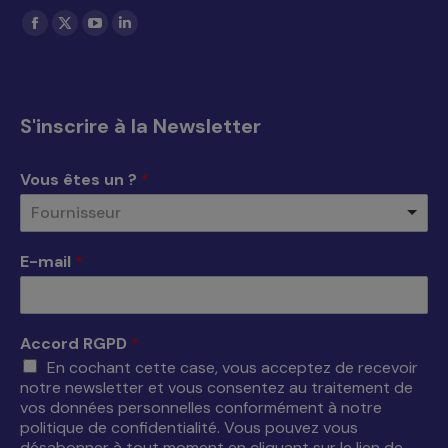
Trouvez nous sur :
La
La
La
La
page
page
page
page
Facebook
X
YouTube
LinkedIn
s'ouvre
s'ouvre
s'ouvre
s'ouvre
S'inscrire à la Newsletter
dans
dans
dans
dans
une
une
une
une
Vous êtes un ?
*
nouvelle
nouvelle
nouvelle
nouvelle
Fournisseur
fenêtre
fenêtre
fenêtre
fenêtre
E-mail
*
Accord RGPD
*
En cochant cette case, vous acceptez de recevoir
notre newsletter et vous consentez au traitement de
vos données personnelles conformément à notre
politique de confidentialité. Vous pouvez vous
désabonner à tout moment en cliquant sur le lien de