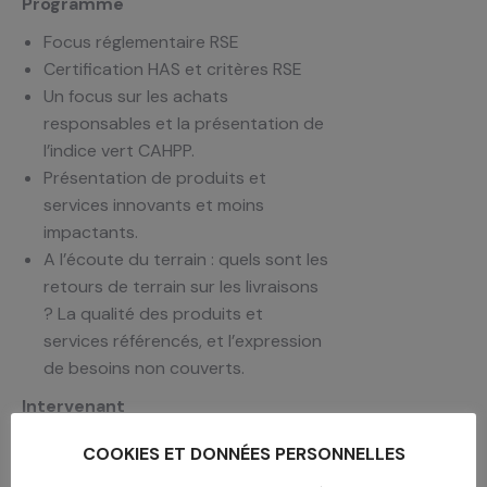
Programme
Focus réglementaire RSE
Certification HAS et critères RSE
Un focus sur les achats
responsables et la présentation de
l’indice vert CAHPP.
Présentation de produits et
services innovants et moins
impactants.
A l’écoute du terrain : quels sont les
retours de terrain sur les livraisons
? La qualité des produits et
services référencés, et l’expression
de besoins non couverts.
Intervenant
Olivier Toma,, Fondateur de PRIMUM
COOKIES ET DONNÉES PERSONNELLES
NON NOCERE