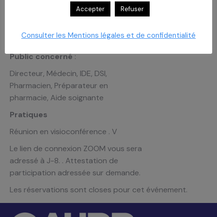
Caroline Vallet D.U. Cicatrisations
Accepter
Refuser
des plaies, brûlures et nécroses D.U.
Prévention et prise en charge des
Consulter les Mentions légales et de confidentialité
escarres D.U. Compression médical
Public concerné
:
Directeur, Médecin, IDE, DSI,
Pharmacien, Préparateur en
pharmacie, Aide soignante
Pratiques
Réunion en visioconférence . V
Le lien de connexion ZOOM vous sera
adressé à J-8. . Attestation de
participation adressée sur demande.
Les réservations sont closes pour cet événement.