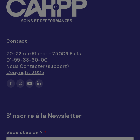
Contact
20-22 rue Richer - 75009 Paris
01-55-33-60-00
Nous Contacter (support)
Copyright 2025
Trouvez nous sur :
La
La
La
La
page
page
page
page
Facebook
X
YouTube
LinkedIn
s'ouvre
s'ouvre
s'ouvre
s'ouvre
S'inscrire à la Newsletter
dans
dans
dans
dans
une
une
une
une
Vous êtes un ?
*
nouvelle
nouvelle
nouvelle
nouvelle