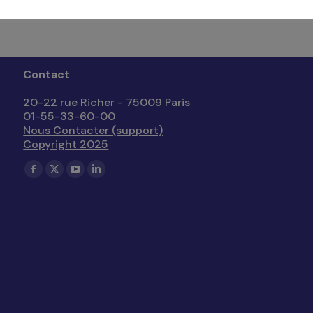
Contact
20-22 rue Richer - 75009 Paris
01-55-33-60-00
Nous Contacter (support)
Copyright 2025
Trouvez nous sur :
La
La
La
La
page
page
page
page
Facebook
X
YouTube
LinkedIn
s'ouvre
s'ouvre
s'ouvre
s'ouvre
dans
dans
dans
dans
une
une
une
une
nouvelle
nouvelle
nouvelle
nouvelle
fenêtre
fenêtre
fenêtre
fenêtre