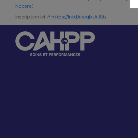
Nocere
).
Inscription ici ↗
https://lnkd.in/eqbtAJSb