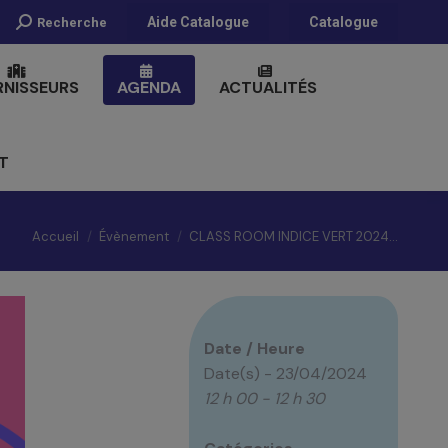
Recherche
Aide Catalogue
Catalogue
Recherche
:
RNISSEURS
AGENDA
ACTUALITÉS
T
Vous êtes ici :
Accueil
Évènement
CLASS ROOM INDICE VERT 2024…
Date / Heure
Date(s) - 23/04/2024
12 h 00 - 12 h 30