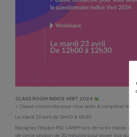
CLASS ROOM INDICE VERT 2024
> Classe connectée pour vous aider à compléter le que
Le mardi 23 avril de 12h00 à 12h30
Rejoignez l’équipe RSE CAHPP lors de notre classe conn
de cette session de 30 minutes pour poser vos questio