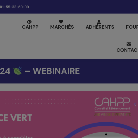
01-55-33-60-00
CAHPP
MARCHÉS
ADHÉRENTS
FOU
CONTAC
024
– WEBINAIRE