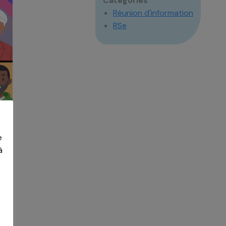
Catégories
Réunion d'information
RSe
e
à
z