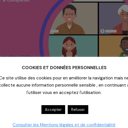
COOKIES ET DONNÉES PERSONNELLES
Ce site utilise des cookies pour en améliorer la navigation mais n
collecte aucune information personnelle sensible , en continuant 
l'utiliser vous en acceptez l'utilisation.
stionnaire Indice Vert 2024.
Accepter
Refuser
ectée pour vous aider à remplir le questionnaire RSE. Profite
Consulter les Mentions légales et de confidentialité
ns ! Avec la participation de
Jeanne Lemonnier
(
Primum Non