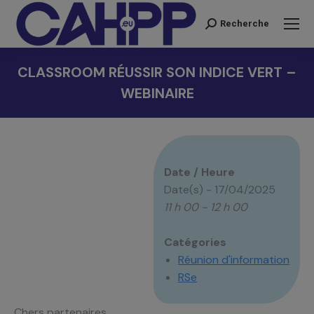
Recherche
Recherche
:
CLASSROOM RÉUSSIR SON INDICE VERT –
WEBINAIRE
Vous êtes ici :
Date / Heure
Date(s) - 17/04/2025
11 h 00 - 12 h 00
Catégories
Réunion d'information
RSe
Chers partenaires,