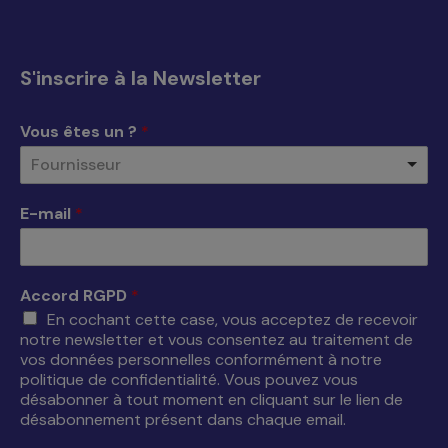
page
page
page
page
Facebook
X
YouTube
LinkedIn
s'ouvre
s'ouvre
s'ouvre
s'ouvre
S'inscrire à la Newsletter
dans
dans
dans
dans
une
une
une
une
Vous êtes un ?
*
nouvelle
nouvelle
nouvelle
nouvelle
Fournisseur
fenêtre
fenêtre
fenêtre
fenêtre
E-mail
*
Accord RGPD
*
En cochant cette case, vous acceptez de recevoir
notre newsletter et vous consentez au traitement de
vos données personnelles conformément à notre
politique de confidentialité. Vous pouvez vous
désabonner à tout moment en cliquant sur le lien de
désabonnement présent dans chaque email.