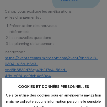
Cahpp vous explique les améliorations
et les changements :
Présentation des nouveaux
référentiels
Les nouvelles questions
Le planning de lancement
Inscription :
https://events.teams.microsoft.com/event/5bc51a13-
6304-415b-b6c3-
cdd5b5538d76@42b817e4-56cd-
4f1c-b8f4-ac9feb4a69e4
COOKIES ET DONNÉES PERSONNELLES
Ce site utilise des cookies pour en améliorer la navigation
mais ne collecte aucune information personnelle sensible