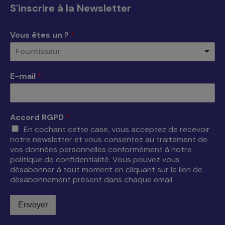
s'ouvre
s'ouvre
s'ouvre
s'ouvre
S'inscrire à la Newsletter
dans
dans
dans
dans
une
une
une
une
Vous êtes un ?
*
nouvelle
nouvelle
nouvelle
nouvelle
Fournisseur
fenêtre
fenêtre
fenêtre
fenêtre
E-mail
*
Accord RGPD
*
En cochant cette case, vous acceptez de recevoir
notre newsletter et vous consentez au traitement de
vos données personnelles conformément à notre
politique de confidentialité. Vous pouvez vous
désabonner à tout moment en cliquant sur le lien de
désabonnement présent dans chaque email.
Envoyer