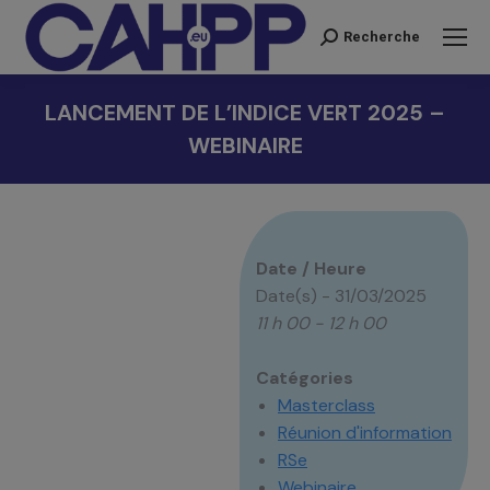
Recherche
Recherche
:
LANCEMENT DE L’INDICE VERT 2025 –
WEBINAIRE
Vous êtes ici :
Date / Heure
Date(s) - 31/03/2025
11 h 00 - 12 h 00
Catégories
Masterclass
Réunion d'information
RSe
Webinaire