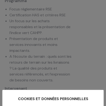
Programme
Focus réglementaire RSE
Certification HAS et critères RSE
Un focus sur les achats
responsables et la présentation de
l’indice vert CAHPP.
Présentation de produits et
services innovants et moins
impactants.
A l’écoute du terrain : quels sont les
retours de terrain sur les livraisons
? La qualité des produits et
services référencés, et l’expression
de besoins non couverts.
Intervenant
Olivier Toma,, Fondateur de PRIMUM
COOKIES ET DONNÉES PERSONNELLES
NON NOCERE