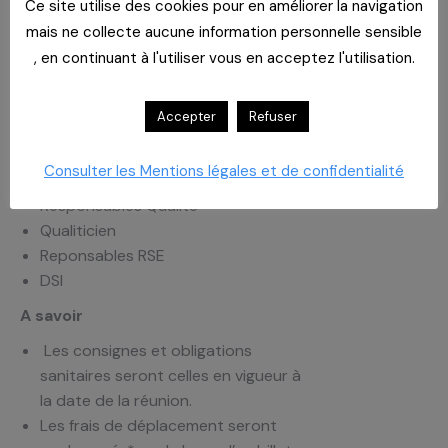
Ce site utilise des cookies pour en améliorer la navigation
Public concerné
mais ne collecte aucune information personnelle sensible
PDG
, en continuant à l'utiliser vous en acceptez l'utilisation.
Directeurs
Pharmaciens
Accepter
Refuser
Acheteurs
DRH
Consulter les Mentions légales et de confidentialité
Responsables de bloc
Responsables Qualité
Qualiticien
Reponsables RSE
DSI
A savoir
Les consignes et obligations
sanitaires seront celles en vigueur à
la date de la réunion.
Les frais de déplacement seront