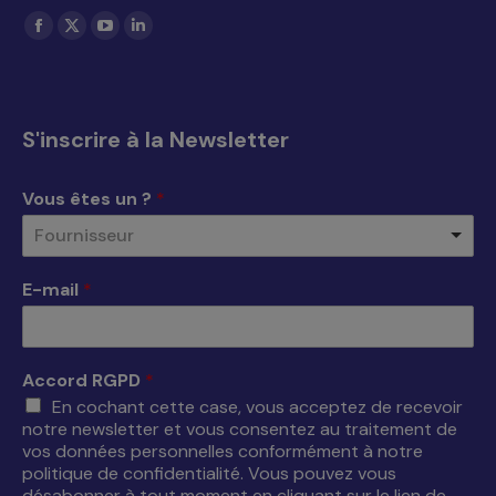
Trouvez nous sur :
La
La
La
La
page
page
page
page
Facebook
X
YouTube
LinkedIn
s'ouvre
s'ouvre
s'ouvre
s'ouvre
S'inscrire à la Newsletter
dans
dans
dans
dans
une
une
une
une
Vous êtes un ?
*
nouvelle
nouvelle
nouvelle
nouvelle
Fournisseur
fenêtre
fenêtre
fenêtre
fenêtre
E-mail
*
Accord RGPD
*
En cochant cette case, vous acceptez de recevoir
notre newsletter et vous consentez au traitement de
vos données personnelles conformément à notre
politique de confidentialité. Vous pouvez vous
désabonner à tout moment en cliquant sur le lien de