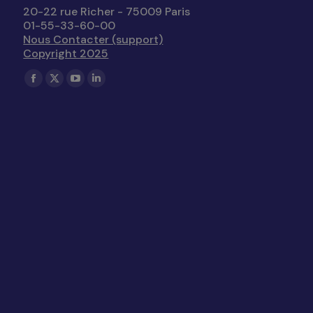
20-22 rue Richer - 75009 Paris
01-55-33-60-00
Nous Contacter (support)
Copyright 2025
Trouvez nous sur :
La
La
La
La
page
page
page
page
Facebook
X
YouTube
LinkedIn
s'ouvre
s'ouvre
s'ouvre
s'ouvre
dans
dans
dans
dans
une
une
une
une
nouvelle
nouvelle
nouvelle
nouvelle
fenêtre
fenêtre
fenêtre
fenêtre