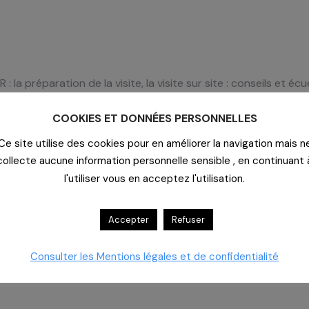
la préparation de la visite, la visite sur site : conseils et écue
mpératifs) ;
COOKIES ET DONNÉES PERSONNELLES
Ce site utilise des cookies pour en améliorer la navigation mais n
collecte aucune information personnelle sensible , en continuant 
ins HAS 2022 et la dotation IFAQ ;
l'utiliser vous en acceptez l'utilisation.
tifs et la règlementation) au regard des pratiques
, programmation, efficience..)
Accepter
Refuser
Consulter les Mentions légales et de confidentialité