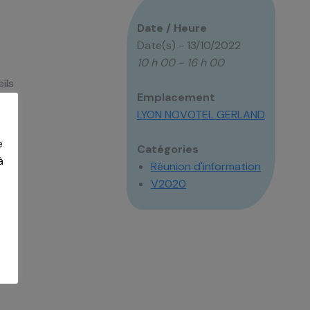
Date / Heure
Date(s) - 13/10/2022
10 h 00 - 16 h 00
ils
Emplacement
LYON NOVOTEL GERLAND
e
Catégories
à
Réunion d'information
V2020