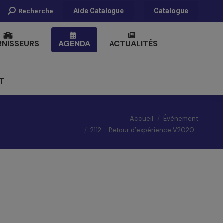
Recherche
Aide Catalogue
Catalogue
Recherche
:
RNISSEURS
AGENDA
ACTUALITÉS
T
–
Vous êtes ici :
Accueil
Évènement
2112 – Retour d’expérience V2020…