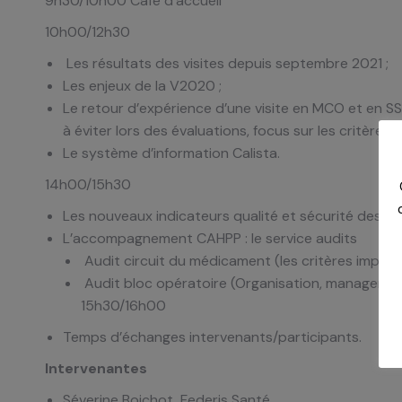
9h30/10h00 Café d’accueil
10h00/12h30
Les résultats des visites depuis septembre 2021 ;
Les enjeux de la V2020 ;
Le retour d’expérience d’une visite en MCO et en SSR : 
à éviter lors des évaluations, focus sur les critères i
Le système d’information Calista.
14h00/15h30
Les nouveaux indicateurs qualité et sécurité des so
L’accompagnement CAHPP : le service audits
Audit circuit du médicament (les critères impéra
Audit bloc opératoire (Organisation, management
15h30/16h00
Temps d’échanges intervenants/participants.
Intervenantes
Séverine Boichot, Federis Santé