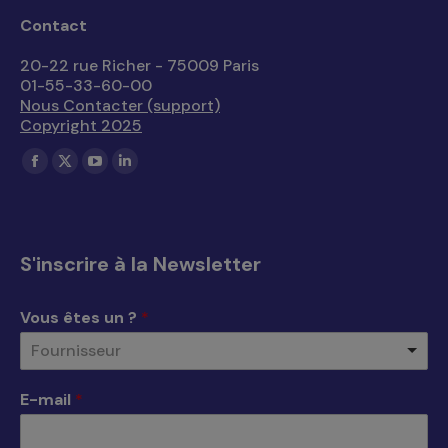
Contact
20-22 rue Richer - 75009 Paris
01-55-33-60-00
Nous Contacter (support)
Copyright 2025
Trouvez nous sur :
La
La
La
La
page
page
page
page
Facebook
X
YouTube
LinkedIn
s'ouvre
s'ouvre
s'ouvre
s'ouvre
S'inscrire à la Newsletter
dans
dans
dans
dans
une
une
une
une
Vous êtes un ?
*
nouvelle
nouvelle
nouvelle
nouvelle
Fournisseur
fenêtre
fenêtre
fenêtre
fenêtre
E-mail
*