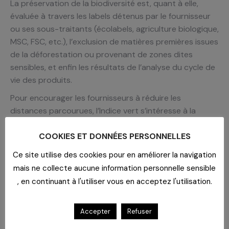
La préservation de la biodiversité est, quant à elle,
évaluée à travers les labels détenus par le fournisseur
ou ses sous-traitants (écolabels, agriculture biologique,
MSC, FSC, etc.), l’exclusion de matières premières issues
de la déforestation ou provenant de zones dites
sensibles, et enfin les résultats de l’analyse du cycle de
vie des produits.
Pour encourager les fournisseurs à réduire les
distances parcourues, l’Indice vert s’intéresse à la
localisation des zones de production et de stockage, à
l’éventuelle participation à des plateformes de
COOKIES ET DONNÉES PERSONNELLES
livraisons groupées, aux modes de transport utilisés,
Ce site utilise des cookies pour en améliorer la navigation
ainsi qu’à l’usage de logiciels d’échange de données
mais ne collecte aucune information personnelle sensible
informatisées entre les différents sites.
, en continuant à l'utiliser vous en acceptez l'utilisation.
Depuis 2024, les fournisseurs peuvent également
participer à l’Indice vert contrôlé. « L’Indice vert
Accepter
Refuser
contrôlé permet, d’une part, de valoriser les actions