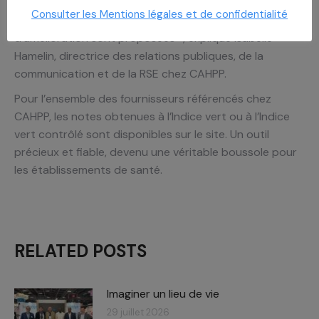
remarquables, et d’autre part, de vérifier sur site les
Consulter les Mentions légales et de confidentialité
données autodéclarées. À l’issue de la visite, des pistes
d’amélioration sont proposées », explique Isabelle
Hamelin, directrice des relations publiques, de la
communication et de la RSE chez CAHPP.
Pour l’ensemble des fournisseurs référencés chez
CAHPP, les notes obtenues à l’Indice vert ou à l’Indice
vert contrôlé sont disponibles sur le site. Un outil
précieux et fiable, devenu une véritable boussole pour
les établissements de santé.
RELATED POSTS
Imaginer un lieu de vie
29 juillet 2026