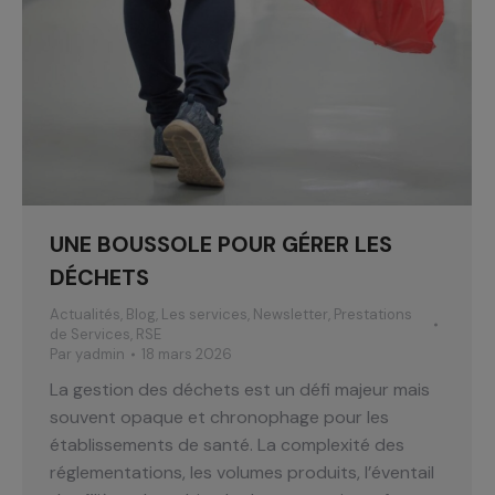
UNE BOUSSOLE POUR GÉRER LES
DÉCHETS
Actualités
,
Blog
,
Les services
,
Newsletter
,
Prestations
de Services
,
RSE
Par
yadmin
18 mars 2026
La gestion des déchets est un défi majeur mais
souvent opaque et chronophage pour les
établissements de santé. La complexité des
réglementations, les volumes produits, l’éventail