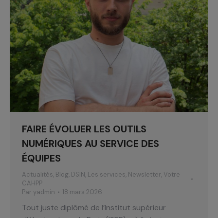
FAIRE ÉVOLUER LES OUTILS
NUMÉRIQUES AU SERVICE DES
ÉQUIPES
Actualités
,
Blog
,
DSIN
,
Les services
,
Newsletter
,
Votre
CAHPP
Par
yadmin
18 mars 2026
Tout juste diplômé de l’Institut supérieur