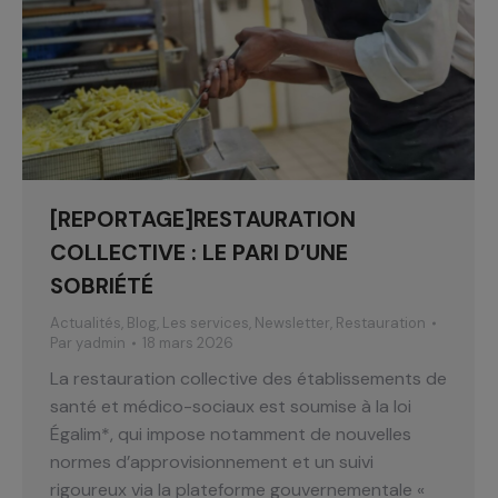
[REPORTAGE]RESTAURATION
COLLECTIVE : LE PARI D’UNE
SOBRIÉTÉ
Actualités
,
Blog
,
Les services
,
Newsletter
,
Restauration
Par
yadmin
18 mars 2026
La restauration collective des établissements de
santé et médico-sociaux est soumise à la loi
Égalim*, qui impose notamment de nouvelles
normes d’approvisionnement et un suivi
rigoureux via la plateforme gouvernementale «