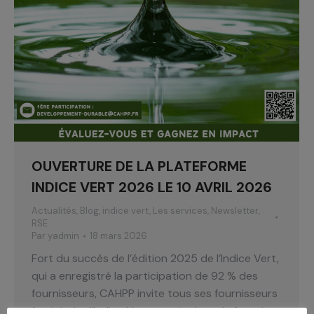
OUVERTURE DE LA PLATEFORME
INDICE VERT 2026 LE 10 AVRIL 2026
Actualités
,
Blog
,
indice vert
,
Les services
,
Newsletter
,
RSE
Par
yadmin
18 mars 2026
Fort du succès de l’édition 2025 de l’Indice Vert,
qui a enregistré la participation de 92 % des
fournisseurs, CAHPP invite tous ses fournisseurs
à rejoindre l’Indice Vert pour intégrer la fonction