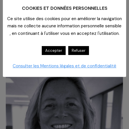
achat dans une démarche volontairement
COOKIES ET DONNÉES PERSONNELLES
responsable. « Grâce à l’intérêt croissant de nos
Ce site utilise des cookies pour en améliorer la navigation
fournisseurs à collaborer à l’Indice Vert, nous
mais ne collecte aucune information personnelle sensible
avons pour objectif d’atteindre…
Lire la suite
, en continuant à l'utiliser vous en acceptez l'utilisation.
Ouverture de la plateforme Indice Vert 2026 le
10 avril 2026
Accepter
Refuser
Consulter les Mentions légales et de confidentialité