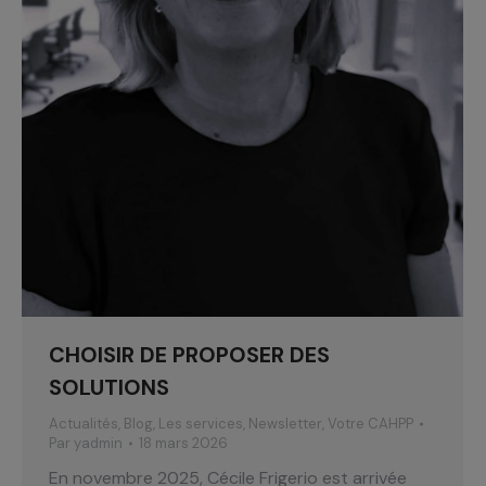
CHOISIR DE PROPOSER DES
SOLUTIONS
Actualités
,
Blog
,
Les services
,
Newsletter
,
Votre CAHPP
Par
yadmin
18 mars 2026
En novembre 2025, Cécile Frigerio est arrivée