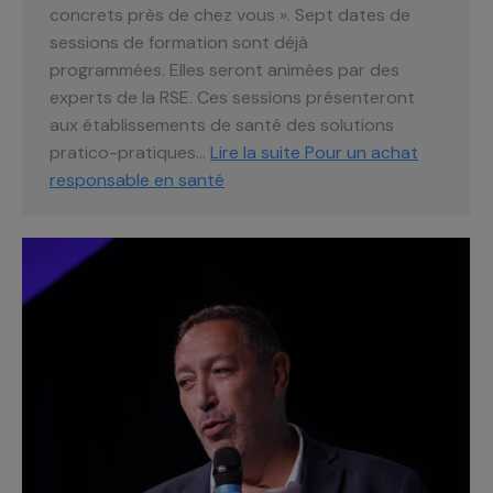
concrets près de chez vous ». Sept dates de
sessions de formation sont déjà
programmées. Elles seront animées par des
experts de la RSE. Ces sessions présenteront
aux établissements de santé des solutions
pratico-pratiques…
Lire la suite
Pour un achat
responsable en santé