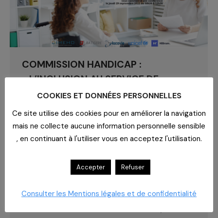
COMMISSION HANDICAP :
« L’INCLUSION AU SERVICE DE
L’EXPÉRIENCE PATIENT/RÉSIDENT
COOKIES ET DONNÉES PERSONNELLES
/SOIGNANT »
Ce site utilise des cookies pour en améliorer la navigation
Actualités
,
Blog
,
Handicap
,
Les services
Par
yadmin
mais ne collecte aucune information personnelle sensible
1 septembre 2022
, en continuant à l'utiliser vous en acceptez l'utilisation.
Participez le 29 septembre en webinaire (10h30
– 12h30) à notre commission Handicap sur le
Accepter
Refuser
thème de « L’inclusion au service de l’expérience
patient/résident /soignant » Avec la
Consulter les Mentions légales et de confidentialité
participation de : Ann Avril, Directrice
Générale UNICEF France Claude KNAPIK,