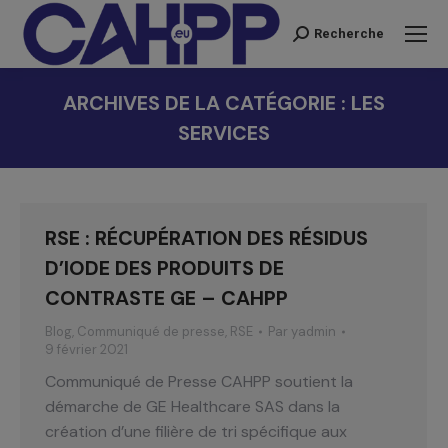
Recherche
Recherche
:
ARCHIVES DE LA CATÉGORIE :
LES
SERVICES
Vous êtes ici :
RSE : RÉCUPÉRATION DES RÉSIDUS
D’IODE DES PRODUITS DE
CONTRASTE GE – CAHPP
Blog
,
Communiqué de presse
,
RSE
Par
yadmin
9 février 2021
Communiqué de Presse CAHPP soutient la
démarche de GE Healthcare SAS dans la
création d’une filière de tri spécifique aux