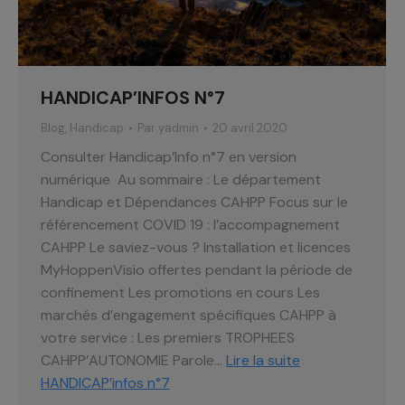
HANDICAP’INFOS N°7
Blog
,
Handicap
Par
yadmin
20 avril 2020
Consulter Handicap’Info n°7 en version
numérique Au sommaire : Le département
Handicap et Dépendances CAHPP Focus sur le
référencement COVID 19 : l’accompagnement
CAHPP Le saviez-vous ? Installation et licences
MyHoppenVisio offertes pendant la période de
confinement Les promotions en cours Les
marchés d’engagement spécifiques CAHPP à
votre service : Les premiers TROPHEES
CAHPP’AUTONOMIE Parole…
Lire la suite
HANDICAP’infos n°7