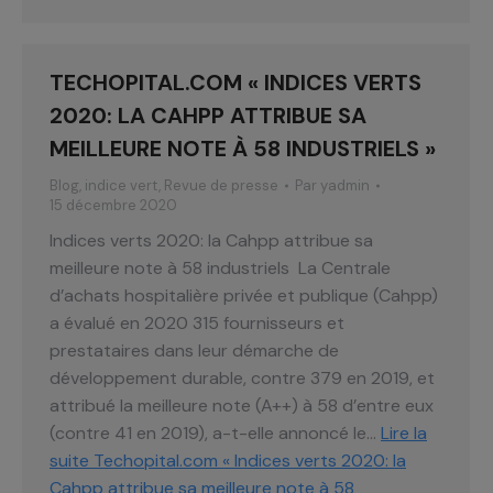
TECHOPITAL.COM « INDICES VERTS
2020: LA CAHPP ATTRIBUE SA
MEILLEURE NOTE À 58 INDUSTRIELS »
Blog
,
indice vert
,
Revue de presse
Par
yadmin
15 décembre 2020
Indices verts 2020: la Cahpp attribue sa
meilleure note à 58 industriels La Centrale
d’achats hospitalière privée et publique (Cahpp)
a évalué en 2020 315 fournisseurs et
prestataires dans leur démarche de
développement durable, contre 379 en 2019, et
attribué la meilleure note (A++) à 58 d’entre eux
(contre 41 en 2019), a-t-elle annoncé le…
Lire la
suite
Techopital.com « Indices verts 2020: la
Cahpp attribue sa meilleure note à 58