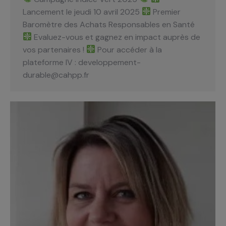
Lancement le jeudi 10 avril 2025
Premier
Baromètre des Achats Responsables en Santé
Evaluez-vous et gagnez en impact auprès de
vos partenaires !
Pour accéder à la
plateforme IV : developpement-
durable@cahpp.fr