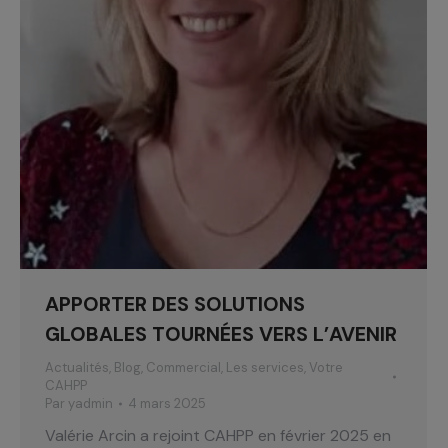
APPORTER DES SOLUTIONS
GLOBALES TOURNÉES VERS L’AVENIR
Actualités
,
Blog
,
Commercial
,
Les services
,
Votre
CAHPP
Par
yadmin
4 mars 2025
Valérie Arcin a rejoint CAHPP en février 2025 en