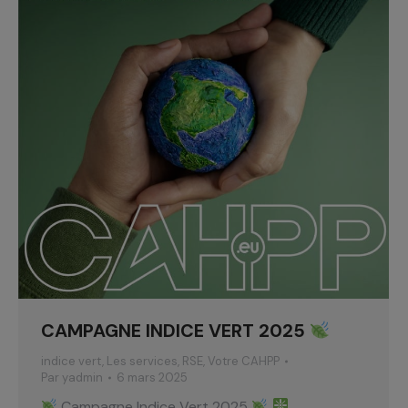
CAMPAGNE INDICE VERT 2025
indice vert
,
Les services
,
RSE
,
Votre CAHPP
Par
yadmin
6 mars 2025
Campagne Indice Vert 2025