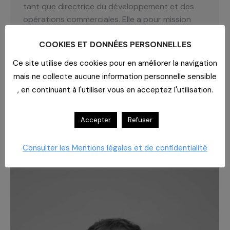
tant que directrice du développement et des
opérations commerciales. Elle a pour mission
principale de décliner les orientations
COOKIES ET DONNÉES PERSONNELLES
stratégiques de la société au niveau du
développement et des opérations commerciales
Ce site utilise des cookies pour en améliorer la navigation
avec l’ensemble de l’équipe commerciale.
mais ne collecte aucune information personnelle sensible
Diplômée d’un doctorat en pharmacie de la
, en continuant à l'utiliser vous en acceptez l'utilisation.
faculté de Strasbourg, Valérie…
Lire la suite
Apporter des solutions globales tournées vers
Accepter
Refuser
l’avenir
Consulter les Mentions légales et de confidentialité