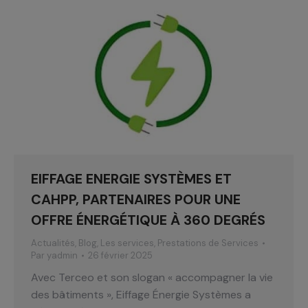
EIFFAGE ENERGIE SYSTÈMES ET
CAHPP, PARTENAIRES POUR UNE
OFFRE ÉNERGÉTIQUE À 360 DEGRÉS
Actualités
,
Blog
,
Les services
,
Prestations de Services
Par
yadmin
26 février 2025
Avec Terceo et son slogan « accompagner la vie
des bâtiments », Eiffage Énergie Systèmes a