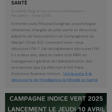
SANTÉ
Actualités
,
Blog
,
IA
,
Les services
,
tranformation
Par
yadmin
11 mars 2025
Entretien avec Mouna Esseghairi, psychologue
clinicienne, chargée du pôle santé et directrice
adjointe de l’association Les Compagnons du
Marais* (Creil, 60). Comment avez-vous
découvert l’IA ? J’ai véritablement découvert l’IA
il y a deux ans, dans le cadre d’un MBA en
management général de l’administration des
entreprises que j’ai effectué à l’IAE Paris-
Sorbonne Business School.…
Lire la suite
À la
découverte de l’Intelligence Artificielle en Santé