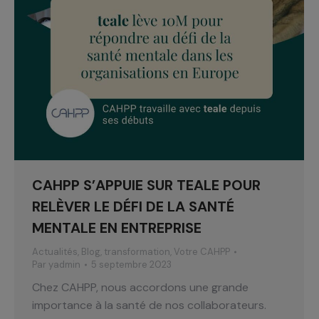
CAHPP S’APPUIE SUR TEALE POUR
RELÈVER LE DÉFI DE LA SANTÉ
MENTALE EN ENTREPRISE
Actualités
,
Blog
,
transformation
,
Votre CAHPP
Par
yadmin
5 septembre 2023
Chez CAHPP, nous accordons une grande
importance à la santé de nos collaborateurs.