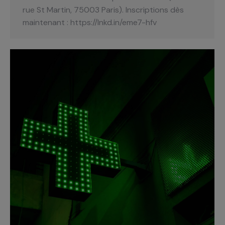
rue St Martin, 75003 Paris). Inscriptions dès
maintenant : https://lnkd.in/eme7-hfv