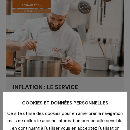
INFLATION : LE SERVICE
RESTAURATION ACCOMPAGNE SUR
COOKIES ET DONNÉES PERSONNELLES
LE MARCHÉ DE L’ALIMENTAIRE
Ce site utilise des cookies pour en améliorer la navigation
Blog
,
Les services
,
Restauration
Par
yadmin
4 juillet 2023
mais ne collecte aucune information personnelle sensible
, en continuant à l'utiliser vous en acceptez l'utilisation.
David Paris, Directeur Restauration/Economat