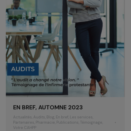
EN BREF, AUTOMNE 2023
Actualités
,
Audits
,
Blog
,
En bref
,
Les services
,
Partenaires
,
Pharmacie
,
Publications
,
Témoignage
,
Votre CAHPP