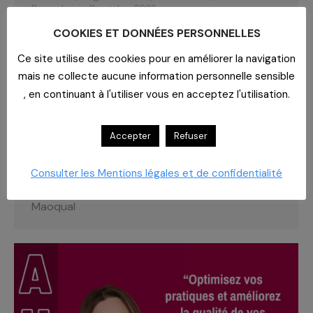
Par
yadmin
11 octobre 2023
Télécharger le planning des formations Federis
COOKIES ET DONNÉES PERSONNELLES
2023
Ce site utilise des cookies pour en améliorer la navigation
mais ne collecte aucune information personnelle sensible
, en continuant à l'utiliser vous en acceptez l'utilisation.
MAOQUAL : PLANNING FORMATIONS
2023
Accepter
Refuser
Actualités
,
Blog
,
Formations
,
Les services
,
Séminaires
Par
yadmin
11 octobre 2023
Consulter les Mentions légales et de confidentialité
Télécharger le planning de formations 2023
Maoqual