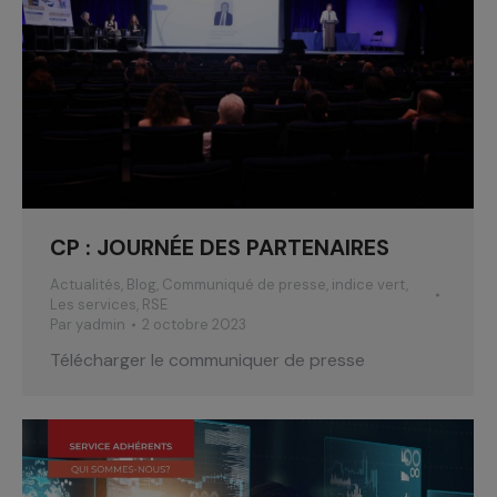
CP : JOURNÉE DES PARTENAIRES
Actualités
,
Blog
,
Communiqué de presse
,
indice vert
,
Les services
,
RSE
Par
yadmin
2 octobre 2023
Télécharger le communiquer de presse