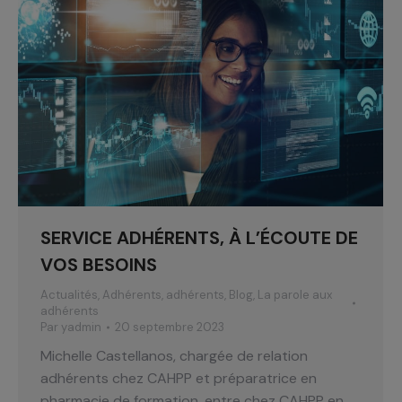
SERVICE ADHÉRENTS, À L’ÉCOUTE DE
VOS BESOINS
Actualités
,
Adhérents
,
adhérents
,
Blog
,
La parole aux
adhérents
Par
yadmin
20 septembre 2023
Michelle Castellanos, chargée de relation
adhérents chez CAHPP et préparatrice en
pharmacie de formation, entre chez CAHPP en