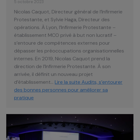
5 octobre 2023
Nicolas Caquot, Directeur général de l’Infirmerie
Protestante, et Sylvie Haga, Directeur des
opérations. À Lyon, l’Infirmerie Protestante –
établissement MCO privé à but non lucratif –
s’entoure de compétences externes pour
dépasser les préoccupations organisationnelles
internes. En 2019, Nicolas Caquot prend la
direction de l’Infirmerie Protestante. À son
arrivée, il définit un nouveau projet
d’établissement…
Lire la suite
Audits, s’entourer
des bonnes personnes pour améliorer sa
pratique