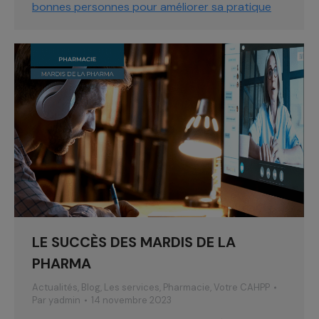
bonnes personnes pour améliorer sa pratique
LE SUCCÈS DES MARDIS DE LA
PHARMA
Actualités
,
Blog
,
Les services
,
Pharmacie
,
Votre CAHPP
Par
yadmin
14 novembre 2023