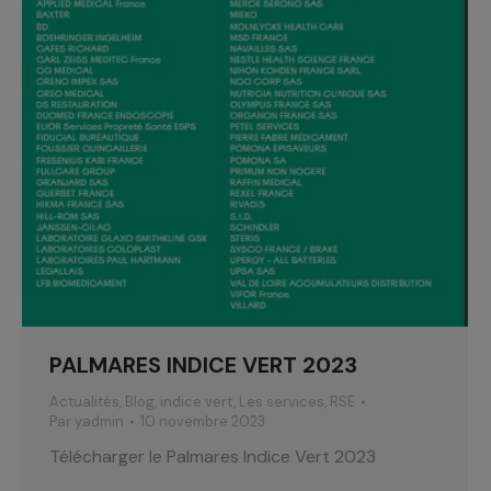
PALMARES INDICE VERT 2023
Actualités
,
Blog
,
indice vert
,
Les services
,
RSE
Par
yadmin
10 novembre 2023
Télécharger le Palmares Indice Vert 2023