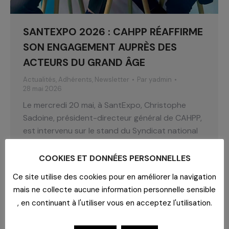
SANTEXPO 2026 : CAHPP RÉAFFIRME
SON ENGAGEMENT AUPRÈS DES
ACTEURS DU GRAND ÂGE
Actualités
,
Adhérents
,
Newsletter
Par
yadmin
28 mai 2026
Le mercredi 20 mai, à SantExpo, Christophe
Sadoine, président-directeur général de CAHPP,
est intervenu sur le stand du Syndicat national
des établissements et résidences pour
personnes âgées (Synerpa) pour échanger sur
COOKIES ET DONNÉES PERSONNELLES
les défis de la prise en charge du grand âge :
Ce site utilise des cookies pour en améliorer la navigation
médicalisation croissante des établissements,
mais ne collecte aucune information personnelle sensible
attractivité des métiers, transition énergétique,
, en continuant à l'utiliser vous en acceptez l'utilisation.
certification des établissements médico-
sociaux et…
Lire la suite
SantExpo 2026 : CAHPP