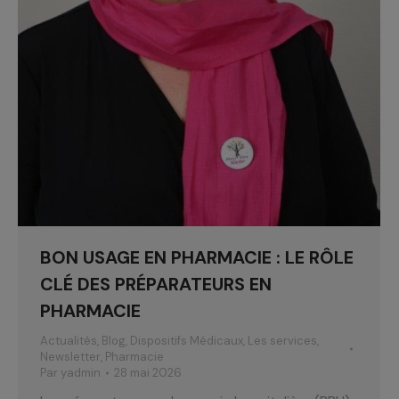
BON USAGE EN PHARMACIE : LE RÔLE
CLÉ DES PRÉPARATEURS EN
PHARMACIE
Actualités
,
Blog
,
Dispositifs Médicaux
,
Les services
,
Newsletter
,
Pharmacie
Par
yadmin
28 mai 2026