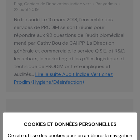
Blog
,
Cahiers de l’innovation
,
indice vert
Par
yadmin
22 août 2019
Notre audit Le 15 mars 2018, l’ensemble des
services de PRODIM se sont réunis pour
répondre aux 92 questions de l’audit biomédical
mené par Cathy Bou de CAHPP. La Direction
générale et commerciale, le service Q.S.E. et R&D,
les achats, le marketing et les pôles logistique et
technique de PRODIM ont été impliqués et
audités…
Lire la suite
Audit Indice Vert chez
Prodim (Hygiène/Désinfection)
COOKIES ET DONNÉES PERSONNELLES
Ce site utilise des cookies pour en améliorer la navigation