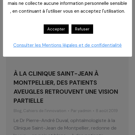
mais ne collecte aucune information personnelle sensible
, en continuant à l'utiliser vous en acceptez l'utilisation.
Accepter
Refuser
Consulter les Mentions légales et de confidentialité
À LA CLINIQUE SAINT-JEAN À
MONTPELLIER, DES PATIENTS
AVEUGLES RETROUVENT UNE VISION
PARTIELLE
Blog
,
Cahiers de l’innovation
Par
yadmin
8 août 2019
Le Dr Pierre-André Duval, ophtalmologiste à la
Clinique Saint-Jean de Montpellier, redonne de