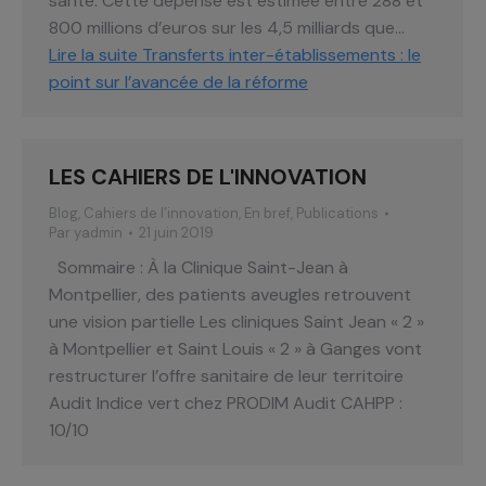
santé. Cette dépense est estimée entre 288 et
800 millions d’euros sur les 4,5 milliards que…
Lire la suite
Transferts inter-établissements : le
point sur l’avancée de la réforme
LES CAHIERS DE L'INNOVATION
Blog
,
Cahiers de l’innovation
,
En bref
,
Publications
Par
yadmin
21 juin 2019
Sommaire : À la Clinique Saint-Jean à
Montpellier, des patients aveugles retrouvent
une vision partielle Les cliniques Saint Jean « 2 »
à Montpellier et Saint Louis « 2 » à Ganges vont
restructurer l’offre sanitaire de leur territoire
Audit Indice vert chez PRODIM Audit CAHPP :
10/10