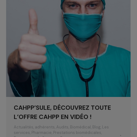
CAHPP’SULE, DÉCOUVREZ TOUTE
L’OFFRE CAHPP EN VIDÉO !
Actualités
,
adhérents
,
Audits
,
Biomédical
,
Blog
,
Les
services
,
Pharmacie
,
Prestations biomédicales
,