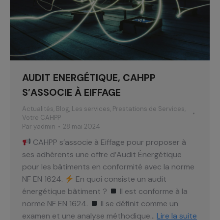
AUDIT ENERGÉTIQUE, CAHPP
S’ASSOCIE À EIFFAGE
Actualités
,
Blog
,
Les services
,
Prestations de Services
,
Votre CAHPP
Par
yadmin
28 mai 2024
CAHPP s’associe à Eiffage pour proposer à
ses adhérents une offre d’Audit Énergétique
pour les bâtiments en conformité avec la norme
NF EN 1624.
En quoi consiste un audit
énergétique bâtiment ?
Il est conforme à la
norme NF EN 1624.
Il se définit comme un
examen et une analyse méthodique…
Lire la suite