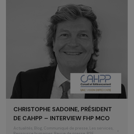
CHRISTOPHE SADOINE, PRÉSIDENT
DE CAHPP – INTERVIEW FHP MCO
Actualités
,
Blog
,
Communiqué de presse
,
Les services
,
Ressource humaines
,
Revue de presse
,
RSE