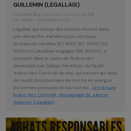
GUILLEMIN (LEGALLAIS)
Actualités
,
Blog
,
indice vert
,
Les services
,
RSE
Par
yadmin
3 septembre 2024
Legallais qui depuis des années s’inscrit dans
une démarche d’amélioration continue
(entreprise certifiée iSO 9001, ISO 14001, ISO
50001 et Labellisée engagée RSE 26000), a
souhaité dans le cadre de l’Indice vert
développé par Cahpp, bénéficier de l’audit
Indice Vert Contrôlé du site, qui permet au-delà
de l’audit documentaire de mettre en exergue
les bonnes pratiques et surtout les…
Lire la suite
Indice Vert Contrôlé, témoignage de Juliette
Guillemin (Legallais)