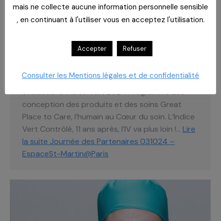
Blog
,
event
,
indice vert
,
Les services
,
RSE
,
Votre CAHPP
mais ne collecte aucune information personnelle sensible
Par
yadmin
3 septembre 2024
, en continuant à l'utiliser vous en acceptez l'utilisation.
Inscription : https://cahpp.eu/events/2360-
journee-des-partenaires-espace-st-martin/
Accepter
Refuser
Espace St Martin – Paris, Le 3 Octobre 2024 Sur
le thème des Achats Responsables :
Consulter les Mentions légales et de confidentialité
Souveraineté & Soutenabilité Révélation des
évaluations Indice Vert 2024 Programme Eco-
conception des produits et des soins Great
Place to Care, l’humain au Cœur du soin. L’Indice
Vert Contrôlé, 11 ans après, l’IV va plus loin !…
Lire
la suite
Journée des Partenaires 031024 –
EspaceSt-Martin@Paris