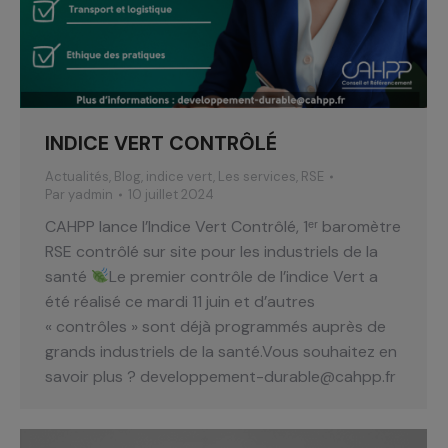
INDICE VERT CONTRÔLÉ
Actualités
,
Blog
,
indice vert
,
Les services
,
RSE
Par
yadmin
10 juillet 2024
CAHPP lance l’Indice Vert Contrôlé, 1ᵉʳ baromètre
RSE contrôlé sur site pour les industriels de la
santé
Le premier contrôle de l’indice Vert a
été réalisé ce mardi 11 juin et d’autres
« contrôles » sont déjà programmés auprès de
grands industriels de la santé.Vous souhaitez en
savoir plus ? developpement-durable@cahpp.fr