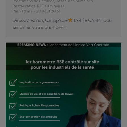
Prestations de Services
,
Ressource humaines
,
Restauration
,
RSE
,
Séminaires
Par
yadmin
20 août 2024
Découvrez nos Cahpp’sule
L’offre CAHPP pour
simplifier votre quotidien !