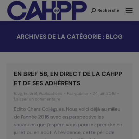
Recherche
Recherche
:
ARCHIVES DE LA CATÉGORIE :
BLOG
Vous êtes ici :
EN BREF 58, EN DIRECT DE LA CAHPP
ET DE SES ADHÉRENTS
Blog
,
En bref
,
Publications
Par
yadmin
24 juin 2016
Laisser un commentaire
Edito Chers Collègues, Nous voici déjà au milieu
de l’année 2016 avec en perspective les
vacances que j’espère vous pourrez prendre en
juillet ou en août. A l’évidence, cette période