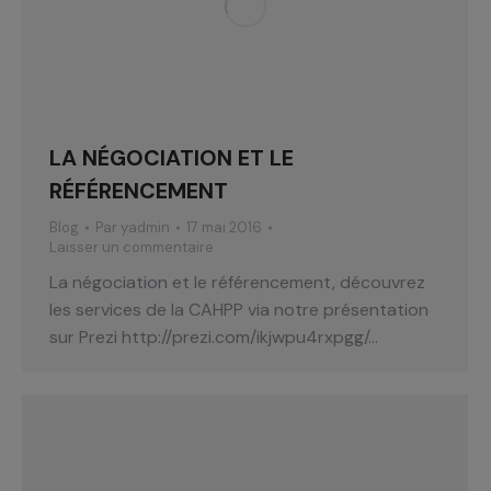
LA NÉGOCIATION ET LE
RÉFÉRENCEMENT
Blog
Par
yadmin
17 mai 2016
Laisser un commentaire
La négociation et le référencement, découvrez
les services de la CAHPP via notre présentation
sur Prezi http://prezi.com/ikjwpu4rxpgg/…