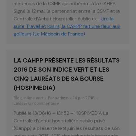
médecins de la CSMF qui adhèrent à la CAHPP.
Signé le 12 mai, le partenariat entre la CSMF et la
Centrale d’Achat Hospitalier Public et…
Lire la
suite
Travail et loisirs, la CAHPP fait une fleur aux
golfeurs (Le Médecin de France)
LA CAHPP PRÉSENTE LES RÉSULTATS
2016 DE SON INDICE VERT ET LES
CINQ LAURÉATS DE SA BOURSE
(HOSPIMEDIA)
Blog
,
indice vert
Par
yadmin
14 juin 2016
Laisser un commentaire
Publié le 13/06/16 – 13h52 – HOSPIMEDIA La
Centrale d’achat hospitalière public privé
(Cahpp) a présenté le 9 juin les résultats de son
indice vert 2016. 42% des industriels interrogés