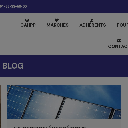
01-55-33-60-00
CAHPP
MARCHÉS
ADHÉRENTS
FOU
CONTAC
:
BLOG