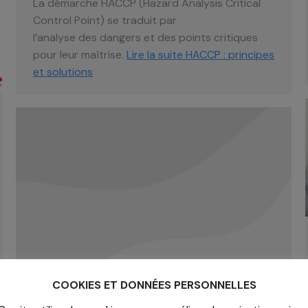
La démarche HACCP (Hazard Analysis Critical
Control Point) se traduit par
l’analyse des dangers et des points critiques
pour leur maîtrise.
Lire la suite
HACCP : principes
et solutions
COOKIES ET DONNÉES PERSONNELLES