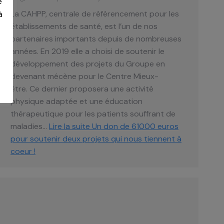
e
La CAHPP, centrale de référencement pour les
à
établissements de santé, est l’un de nos
partenaires importants depuis de nombreuses
années. En 2019 elle a choisi de soutenir le
développement des projets du Groupe en
devenant mécène pour le Centre Mieux-
être. Ce dernier proposera une activité
physique adaptée et une éducation
thérapeutique pour les patients souffrant de
maladies…
Lire la suite
Un don de 61000 euros
pour soutenir deux projets qui nous tiennent à
coeur !