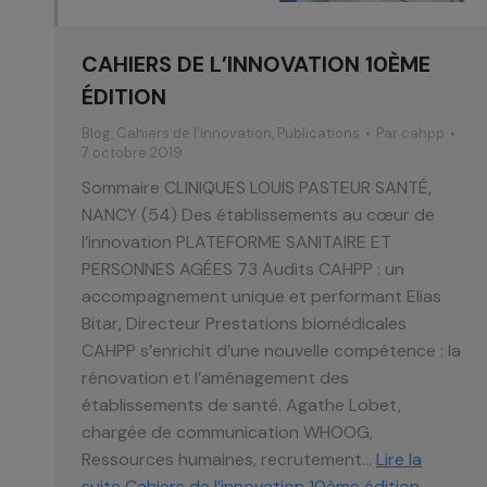
CAHIERS DE L’INNOVATION 10ÈME
ÉDITION
Blog
,
Cahiers de l’innovation
,
Publications
Par
cahpp
7 octobre 2019
Sommaire CLINIQUES LOUIS PASTEUR SANTÉ,
NANCY (54) Des établissements au cœur de
l’innovation PLATEFORME SANITAIRE ET
PERSONNES AGÉES 73 Audits CAHPP : un
accompagnement unique et performant Elias
Bitar, Directeur Prestations biomédicales
CAHPP s’enrichit d’une nouvelle compétence : la
rénovation et l’aménagement des
établissements de santé. Agathe Lobet,
chargée de communication WHOOG,
Ressources humaines, recrutement…
Lire la
suite
Cahiers de l’innovation 10ème édition