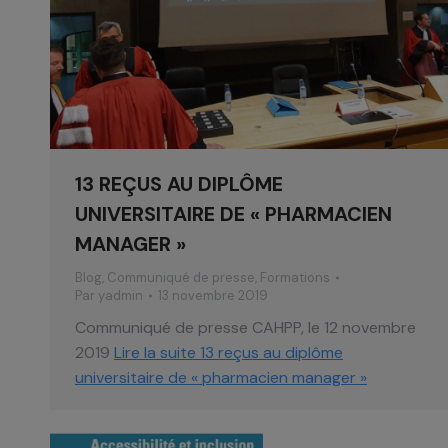
13 REÇUS AU DIPLÔME
UNIVERSITAIRE DE « PHARMACIEN
MANAGER »
Blog
,
Communiqué de presse
,
Formations
Par
yadmin
13 novembre 2019
Communiqué de presse CAHPP, le 12 novembre
2019
Lire la suite
13 reçus au diplôme
universitaire de « pharmacien manager »