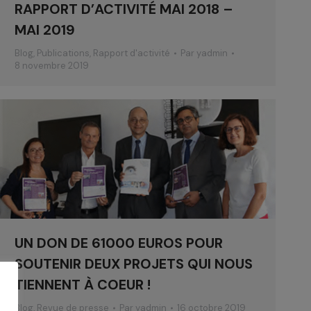
RAPPORT D’ACTIVITÉ MAI 2018 –
MAI 2019
Blog
,
Publications
,
Rapport d'activité
Par
yadmin
8 novembre 2019
UN DON DE 61000 EUROS POUR
SOUTENIR DEUX PROJETS QUI NOUS
TIENNENT À COEUR !
Blog
,
Revue de presse
Par
yadmin
16 octobre 2019