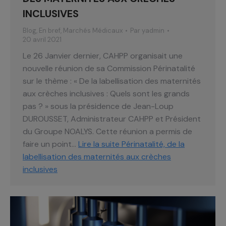
INCLUSIVES
Blog
,
En bref
,
Marchés Médicaux
Par
yadmin
20 avril 2021
Le 26 Janvier dernier, CAHPP organisait une
nouvelle réunion de sa Commission Périnatalité
sur le thème : « De la labellisation des maternités
aux crèches inclusives : Quels sont les grands
pas ? » sous la présidence de Jean-Loup
DUROUSSET, Administrateur CAHPP et Président
du Groupe NOALYS. Cette réunion a permis de
faire un point…
Lire la suite
Périnatalité, de la
labellisation des maternités aux crèches
inclusives