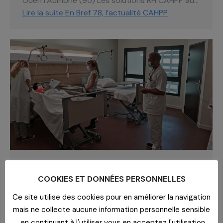
Ouen l’Aumône (95) Les solutions RH CAHPP au…
Lire la suite
En Bref 78, l’actualité CAHPP
CLINIQUE LES TAMARINS SUD : UN
COOKIES ET DONNÉES PERSONNELLES
DÉFI PARTAGÉ !
Ce site utilise des cookies pour en améliorer la navigation
Blog
,
La parole aux adhérents
Par
yadmin
15 avril 2021
mais ne collecte aucune information personnelle sensible
La Clinique de Soins de Suite et de Réadaptation
, en continuant à l'utiliser vous en acceptez l'utilisation.