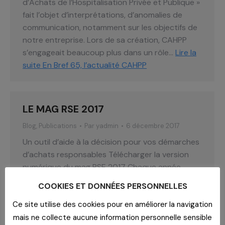
d’Achats de l’Hospitalisation Privée et Publique »
fait l’objet d’interprétations, d’anomalies de
communication, notamment sur les objectifs de
notre entreprise. Lors de sa création, CAHPP
s’engageait beaucoup plus dans un rôle…
Lire la
suite
En Bref 65, l’actualité CAHPP
LE MAG RSE 2017
Blog
,
Publications
Par
yadmin
6 décembre 2017
Un outil d’aide à la décision pour vos démarches
d’achats responsables Télécharger la version
numérique du mag RSE 2017 Chaque année
depuis 2012, CAHPP met à votre disposition un
COOKIES ET DONNÉES PERSONNELLES
outil d’évaluationDéveloppement Durable des
fournisseurs et prestataires référencés. C’est
Ce site utilise des cookies pour en améliorer la navigation
avant tout un outil d’aide à la décision très utile
mais ne collecte aucune information personnelle sensible