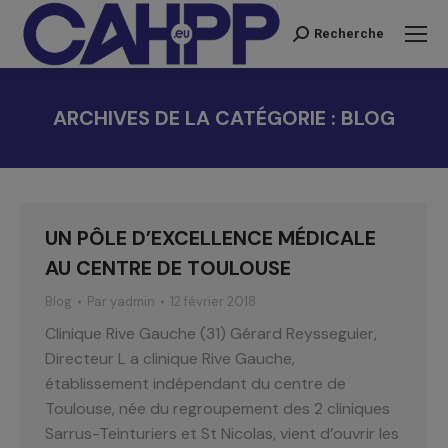
Recherche
Recherche
:
ARCHIVES DE LA CATÉGORIE :
BLOG
Vous êtes ici :
UN PÔLE D’EXCELLENCE MÉDICALE
AU CENTRE DE TOULOUSE
Blog
Par
yadmin
12 février 2018
Clinique Rive Gauche (31) Gérard Reysseguier,
Directeur L a clinique Rive Gauche,
établissement indépendant du centre de
Toulouse, née du regroupement des 2 cliniques
Sarrus-Teinturiers et St Nicolas, vient d’ouvrir les