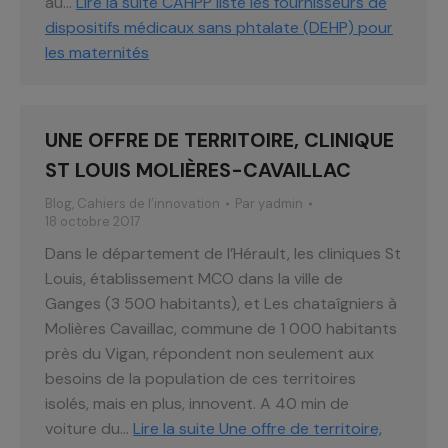
au…
Lire la suite
CAHPP liste les fournisseurs de
dispositifs médicaux sans phtalate (DEHP) pour
les maternités
UNE OFFRE DE TERRITOIRE, CLINIQUE
ST LOUIS MOLIÈRES-CAVAILLAC
Blog
,
Cahiers de l’innovation
Par
yadmin
18 octobre 2017
Dans le département de l’Hérault, les cliniques St
Louis, établissement MCO dans la ville de
Ganges (3 500 habitants), et Les chataîgniers à
Molières Cavaillac, commune de 1 000 habitants
près du Vigan, répondent non seulement aux
besoins de la population de ces territoires
isolés, mais en plus, innovent. A 40 min de
voiture du…
Lire la suite
Une offre de territoire,