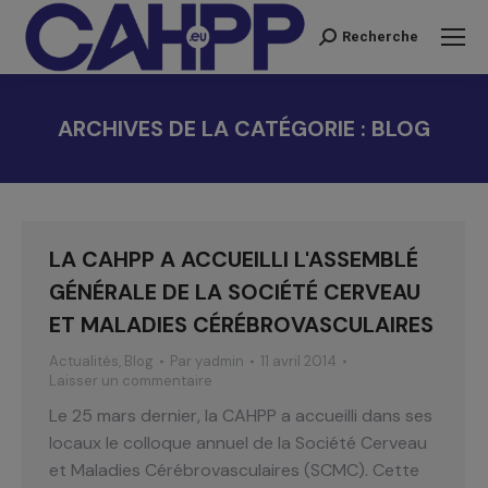
Recherche
Recherche
:
ARCHIVES DE LA CATÉGORIE :
BLOG
Vous êtes ici :
LA CAHPP A ACCUEILLI L'ASSEMBLÉ
GÉNÉRALE DE LA SOCIÉTÉ CERVEAU
ET MALADIES CÉRÉBROVASCULAIRES
Actualités
,
Blog
Par
yadmin
11 avril 2014
Laisser un commentaire
Le 25 mars dernier, la CAHPP a accueilli dans ses
locaux le colloque annuel de la Société Cerveau
et Maladies Cérébrovasculaires (SCMC). Cette