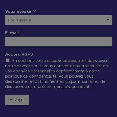
dans
dans
dans
dans
une
une
une
une
Vous êtes un ?
*
nouvelle
nouvelle
nouvelle
nouvelle
Fournisseur
fenêtre
fenêtre
fenêtre
fenêtre
E-mail
*
Accord RGPD
*
En cochant cette case, vous acceptez de recevoir
notre newsletter et vous consentez au traitement de
vos données personnelles conformément à notre
politique de confidentialité. Vous pouvez vous
désabonner à tout moment en cliquant sur le lien de
désabonnement présent dans chaque email.
Envoyer