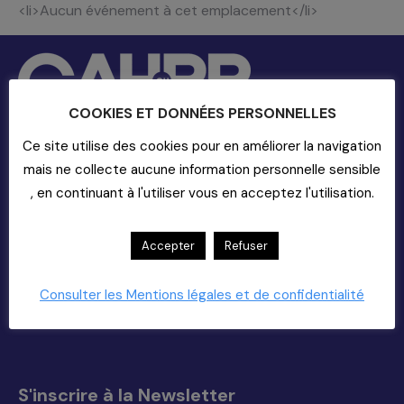
<li>Aucun événement à cet emplacement</li>
COOKIES ET DONNÉES PERSONNELLES
Ce site utilise des cookies pour en améliorer la navigation
mais ne collecte aucune information personnelle sensible
Contact
, en continuant à l'utiliser vous en acceptez l'utilisation.
20-22 rue Richer - 75009 Paris
01-55-33-60-00
Accepter
Refuser
Nous Contacter (support)
Copyright 2025
Consulter les Mentions légales et de confidentialité
Trouvez nous sur :
La
La
La
La
page
page
page
page
Facebook
X
YouTube
LinkedIn
s'ouvre
s'ouvre
s'ouvre
s'ouvre
S'inscrire à la Newsletter