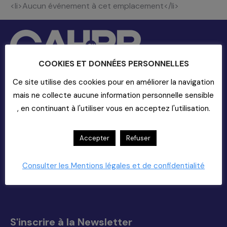
<li>Aucun événement à cet emplacement</li>
COOKIES ET DONNÉES PERSONNELLES
Ce site utilise des cookies pour en améliorer la navigation
mais ne collecte aucune information personnelle sensible
Contact
, en continuant à l'utiliser vous en acceptez l'utilisation.
20-22 rue Richer - 75009 Paris
01-55-33-60-00
Accepter
Refuser
Nous Contacter (support)
Copyright 2025
Consulter les Mentions légales et de confidentialité
Trouvez nous sur :
La
La
La
La
page
page
page
page
Facebook
X
YouTube
LinkedIn
s'ouvre
s'ouvre
s'ouvre
s'ouvre
S'inscrire à la Newsletter