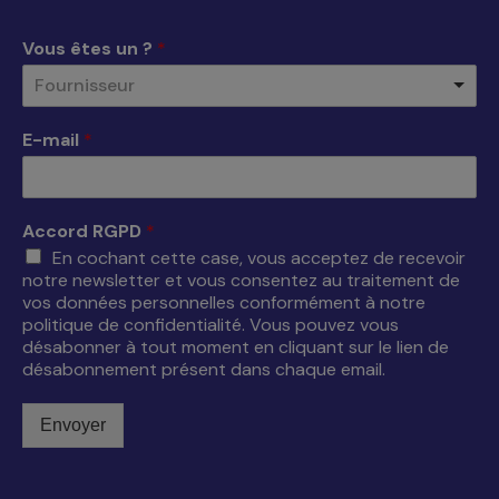
dans
dans
dans
dans
une
une
une
une
Vous êtes un ?
*
nouvelle
nouvelle
nouvelle
nouvelle
Fournisseur
fenêtre
fenêtre
fenêtre
fenêtre
E-mail
*
Accord RGPD
*
En cochant cette case, vous acceptez de recevoir
notre newsletter et vous consentez au traitement de
vos données personnelles conformément à notre
politique de confidentialité. Vous pouvez vous
désabonner à tout moment en cliquant sur le lien de
désabonnement présent dans chaque email.
Envoyer