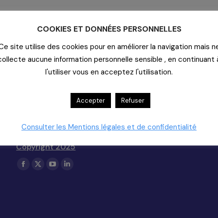
COOKIES ET DONNÉES PERSONNELLES
e, Rennes
Ce site utilise des cookies pour en améliorer la navigation mais n
collecte aucune information personnelle sensible , en continuant 
l'utiliser vous en acceptez l'utilisation.
Contact
Accepter
Refuser
20-22 rue Richer - 75009 Paris
Consulter les Mentions légales et de confidentialité
01-55-33-60-00
Nous Contacter (support)
Copyright 2025
Trouvez nous sur :
La
La
La
La
page
page
page
page
Facebook
X
YouTube
LinkedIn
s'ouvre
s'ouvre
s'ouvre
s'ouvre