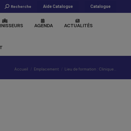
Recherche
Aide Catalogue
Catalogue
Recherche
:
RNISSEURS
AGENDA
ACTUALITÉS
T
Vous êtes ici :
Accueil
Emplacement
Lieu de formation : Clinique…