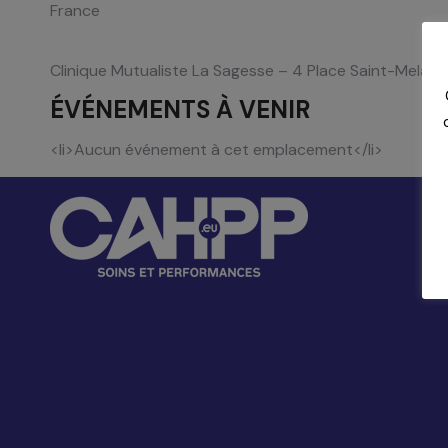
France
Clinique Mutualiste La Sagesse
–
4 Place Saint-Melain
ÉVÉNEMENTS À VENIR
<li>Aucun événement à cet emplacement</li>