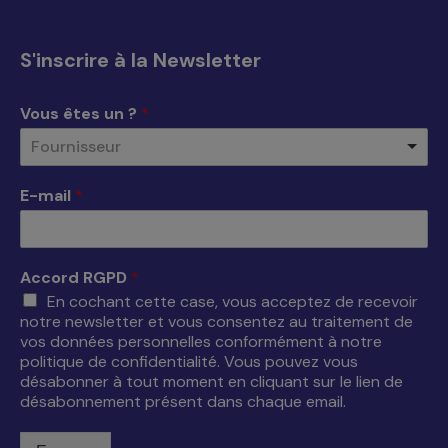
Facebook
X
YouTube
LinkedIn
s'ouvre
s'ouvre
s'ouvre
s'ouvre
S'inscrire à la Newsletter
dans
dans
dans
dans
une
une
une
une
Vous êtes un ?
*
nouvelle
nouvelle
nouvelle
nouvelle
Fournisseur
fenêtre
fenêtre
fenêtre
fenêtre
E-mail
*
Accord RGPD
*
En cochant cette case, vous acceptez de recevoir
notre newsletter et vous consentez au traitement de
vos données personnelles conformément à notre
politique de confidentialité. Vous pouvez vous
désabonner à tout moment en cliquant sur le lien de
désabonnement présent dans chaque email.