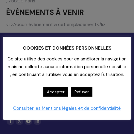
, 75009 Paris
ÉVÉNEMENTS À VENIR
<li>Aucun événement à cet emplacement</li>
COOKIES ET DONNÉES PERSONNELLES
Ce site utilise des cookies pour en améliorer la navigation
mais ne collecte aucune information personnelle sensible
, en continuant à l'utiliser vous en acceptez l'utilisation.
Contact
20-22 rue Richer - 75009 Paris
Accepter
Refuser
01-55-33-60-00
Nous Contacter (support)
Consulter les Mentions légales et de confidentialité
Copyright 2025
Trouvez nous sur :
La
La
La
La
page
page
page
page