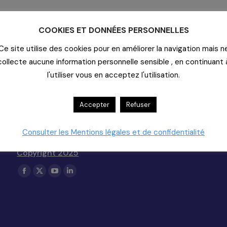
COOKIES ET DONNÉES PERSONNELLES
 DREMIL-LAFAGE
Ce site utilise des cookies pour en améliorer la navigation mais n
collecte aucune information personnelle sensible , en continuant 
l'utiliser vous en acceptez l'utilisation.
Contact
Accepter
Refuser
20-22 rue Richer - 75009 Paris
Consulter les Mentions légales et de confidentialité
01-55-33-60-00
Nous Contacter (support)
Copyright 2025
Trouvez nous sur :
La
La
La
La
page
page
page
page
Facebook
X
YouTube
LinkedIn
s'ouvre
s'ouvre
s'ouvre
s'ouvre