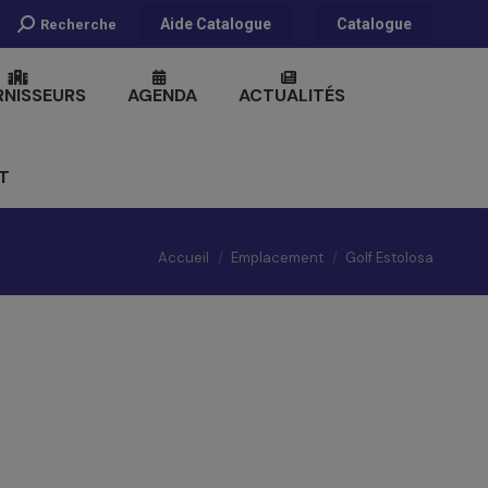
Recherche
Aide Catalogue
Catalogue
Recherche
:
RNISSEURS
AGENDA
ACTUALITÉS
T
Vous êtes ici :
Accueil
Emplacement
Golf Estolosa