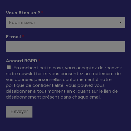
dans
dans
dans
dans
une
une
une
une
Vous êtes un ?
*
nouvelle
nouvelle
nouvelle
nouvelle
Fournisseur
fenêtre
fenêtre
fenêtre
fenêtre
E-mail
*
Accord RGPD
*
En cochant cette case, vous acceptez de recevoir
notre newsletter et vous consentez au traitement de
vos données personnelles conformément à notre
politique de confidentialité. Vous pouvez vous
désabonner à tout moment en cliquant sur le lien de
désabonnement présent dans chaque email.
Envoyer